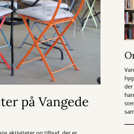
O
Van
hyg
der
han
eter på Vangede
ste
sam
te aktiviteter og tilbud, der er