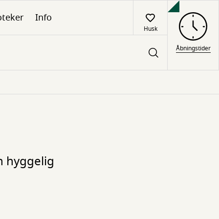
oteker
Info
Husk
Åbningstider
n hyggelig