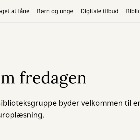
get at låne
Børn og unge
Digitale tilbud
Bibli
om fredagen
iblioteksgruppe byder velkommen til e
uroplæsning.