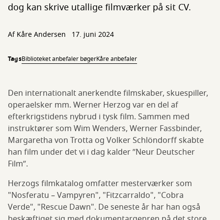
dog kan skrive utallige filmværker på sit CV.
Af Kåre Andersen
17. juni 2024
Tags
Biblioteket anbefaler bøger
Kåre anbefaler
Den internationalt anerkendte filmskaber, skuespiller,
operaelsker mm. Werner Herzog var en del af
efterkrigstidens nybrud i tysk film. Sammen med
instruktører som Wim Wenders, Werner Fassbinder,
Margaretha von Trotta og Volker Schlöndorff skabte
han film under det vi i dag kalder ”Neur Deutscher
Film”.
Herzogs filmkatalog omfatter mesterværker som
"Nosferatu – Vampyren", "Fitzcarraldo", "Cobra
Verde", "Rescue Dawn". De seneste år har han også
beskæftiget sig med dokumentargenren på det store