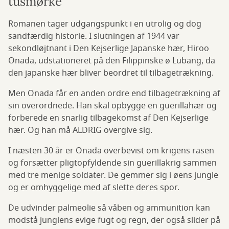
tusmørke
Romanen tager udgangspunkt i en utrolig og dog
sandfærdig historie. I slutningen af 1944 var
sekondløjtnant i Den Kejserlige Japanske hær, Hiroo
Onada, udstationeret på den Filippinske ø Lubang, da
den japanske hær bliver beordret til tilbagetrækning.
Men Onada får en anden ordre end tilbagetrækning af
sin overordnede. Han skal opbygge en guerillahær og
forberede en snarlig tilbagekomst af Den Kejserlige
hær. Og han må ALDRIG overgive sig.
I næsten 30 år er Onada overbevist om krigens rasen
og forsætter pligtopfyldende sin guerillakrig sammen
med tre menige soldater. De gemmer sig i øens jungle
og er omhyggelige med af slette deres spor.
De udvinder palmeolie så våben og ammunition kan
modstå junglens evige fugt og regn, der også slider på