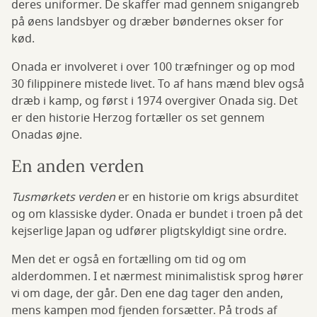
deres uniformer. De skaffer mad gennem snigangreb
på øens landsbyer og dræber bøndernes okser for
kød.
Onada er involveret i over 100 træfninger og op mod
30 filippinere mistede livet. To af hans mænd blev også
dræb i kamp, og først i 1974 overgiver Onada sig. Det
er den historie Herzog fortæller os set gennem
Onadas øjne.
En anden verden
Tusmørkets verden
er en historie om krigs absurditet
og om klassiske dyder. Onada er bundet i troen på det
kejserlige Japan og udfører pligtskyldigt sine ordre.
Men det er også en fortælling om tid og om
alderdommen. I et nærmest minimalistisk sprog hører
vi om dage, der går. Den ene dag tager den anden,
mens kampen mod fjenden forsætter. På trods af