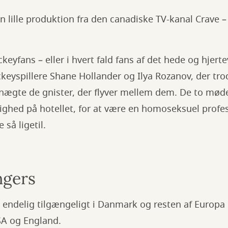
en lille produktion fra den canadiske TV-kanal Crave 
ockeyfans – eller i hvert fald fans af det hede og hj
ckeyspillere Shane Hollander og Ilya Rozanov, der tr
nægte de gnister, der flyver mellem dem. De to møde
ghed på hotellet, for at være en homoseksuel profe
 så ligetil.
gers
 endelig tilgængeligt i Danmark og resten af Europa 
SA og England.