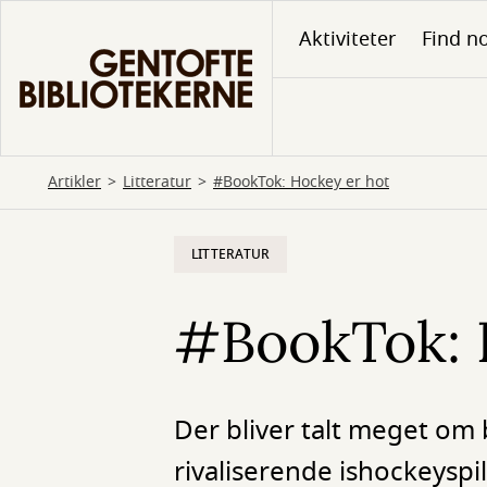
Gå
Aktiviteter
Find no
til
hovedindhold
Artikler
Litteratur
#BookTok: Hockey er hot
LITTERATUR
#BookTok: 
Der bliver talt meget om 
rivaliserende ishockeyspil