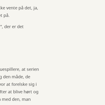
ke vente på det, ja,
et på.
, der er det
espillere, at serien
 og den måde, de
or at forelske sig i
ter at blive hørt og
men med den, man