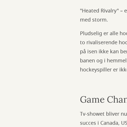
"Heated Rivalry" – 
med storm.
Pludselig er alle h
to rivaliserende ho
på isen ikke kan be
banen og i hemmeli
hockeyspiller er ikke
Game Chan
Tv-showet bliver nu
succes i Canada, U