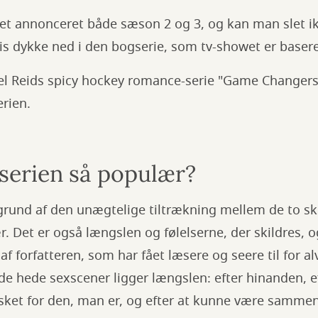
vet annonceret både sæson 2 og 3, og kan man slet ik
is dykke ned i den bogserie, som tv-showet er baser
el Reids spicy hockey romance-serie "Game Changers"
erien.
 serien så populær?
grund af den unægtelige tiltrækning mellem de to sku
r. Det er også længslen og følelserne, der skildres,
af forfatteren, som har fået læsere og seere til for alv
de hede sexscener ligger længslen: efter hinanden, ef
 elsket for den, man er, og efter at kunne være sam