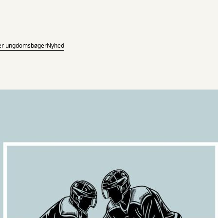
ler ungdomsbøger
Nyhed