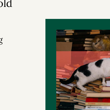
old
g