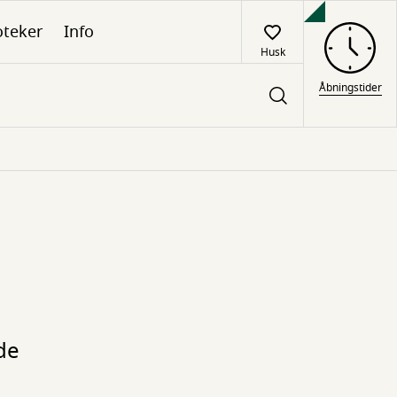
oteker
Info
Husk
Åbningstider
de