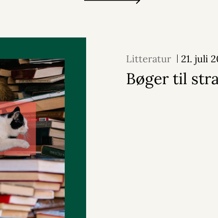
Litteratur
21. juli 
Bøger til st