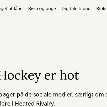
get at låne
Børn og unge
Digitale tilbud
Bibli
Hockey er hot
bøger på de sociale medier, særligt om 
lere i Heated Rivalry.