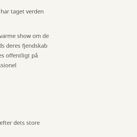
– har taget verden
ertevarme show om de
ods deres fjendskab
s offentligt på
ssionel
efter dets store