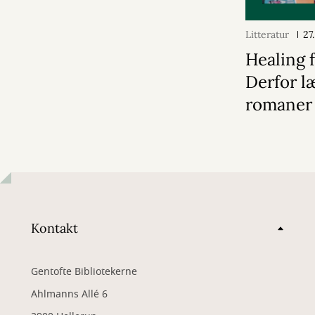
Litteratur
27
Healing f
Derfor læ
romaner
Kontakt
Gentofte Bibliotekerne
Ahlmanns Allé 6