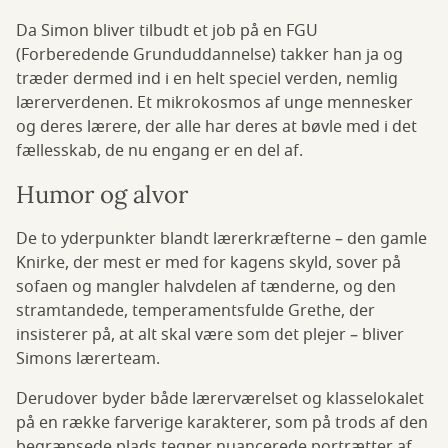
Da Simon bliver tilbudt et job på en FGU
(Forberedende Grunduddannelse) takker han ja og
træder dermed ind i en helt speciel verden, nemlig
lærerverdenen. Et mikrokosmos af unge mennesker
og deres lærere, der alle har deres at bøvle med i det
fællesskab, de nu engang er en del af.
Humor og alvor
De to yderpunkter blandt lærerkræfterne – den gamle
Knirke, der mest er med for kagens skyld, sover på
sofaen og mangler halvdelen af tænderne, og den
stramtandede, temperamentsfulde Grethe, der
insisterer på, at alt skal være som det plejer – bliver
Simons lærerteam.
Derudover byder både lærerværelset og klasselokalet
på en række farverige karakterer, som på trods af den
begrænsede plads tegner nuancerede portrætter af