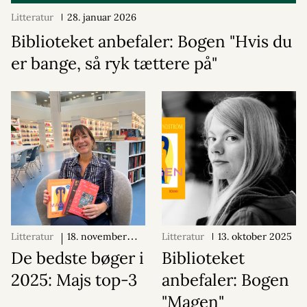
Litteratur
28. januar 2026
Biblioteket anbefaler: Bogen "Hvis du
er bange, så ryk tættere på"
Litteratur
18. november
Litteratur
13. oktober 2025
2025
De bedste bøger i
Biblioteket
2025: Majs top-3
anbefaler: Bogen
"Magen"