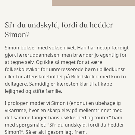
Si’r du undskyld, fordi du hedder
Simon?
Simon bokser med voksenlivet; Han har netop færdigt
gjort læreruddannelsen, men brænder jo egentlig for
at tegne selv. Og ikke så meget for at være
folkeskolevikar for uinteresserede børn i billedkunst
eller for aftenskoleholdet på Billedskolen med kun to
deltagere. Samtidig er kæresten klar til at købe
lejlighed og stifte familie.
I prologen møder vi Simon i (endnu) en ubehagelig
vikartime, hvor en skarp elev på mellemtrinnet med
det samme fanger hans usikkerhed og ”outer” ham
med spørgsmålet: ”Si’r du undskyld, fordi du hedder
Simon?”. Så er alt ligesom lagt frem.