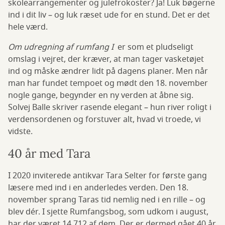
skolearrangementer og julefrokoster? Ja! Luk bøgerne
ind i dit liv – og luk ræset ude for en stund. Det er det
hele værd.
Om udregning af rumfang I
er som et pludseligt
omslag i vejret, der kræver, at man tager vasketøjet
ind og måske ændrer lidt på dagens planer. Men når
man har fundet tempoet og mødt den 18. november
nogle gange, begynder en ny verden at åbne sig.
Solvej Balle skriver rasende elegant – hun river roligt i
verdensordenen og forstuver alt, hvad vi troede, vi
vidste.
40 år med Tara
I 2020 inviterede antikvar Tara Selter for første gang
læsere med ind i en anderledes verden. Den 18.
november sprang Taras tid nemlig ned i en rille – og
blev dér. I sjette Rumfangsbog, som udkom i august,
har der været 14.712 af dem. Der er dermed gået 40 år