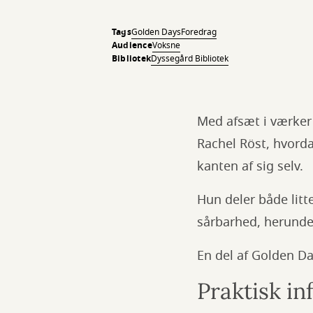
Tags
Golden Days
Foredrag
Audience
Voksne
Bibliotek
Dyssegård Bibliotek
Med afsæt i værker a
Rachel Röst, hvord
kanten af sig selv.
Hun deler både litt
sårbarhed, herunde
En del af Golden D
Praktisk i