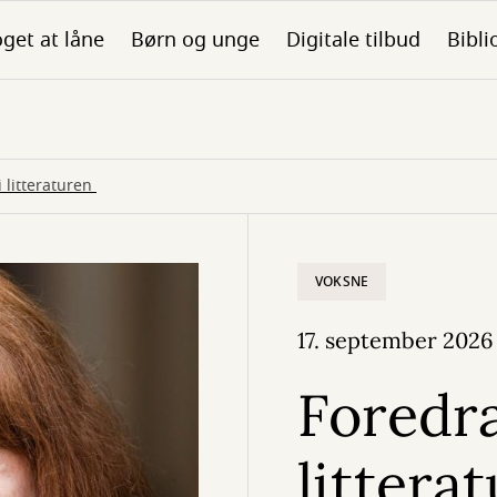
get at låne
Børn og unge
Digitale tilbud
Bibli
i litteraturen
VOKSNE
17. september 2026
Foredra
littera