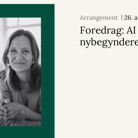
Arrangement
26. 
Foredrag: AI
nybegynder