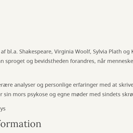
f bl.a. Shakespeare, Virginia Woolf, Sylvia Plath og K
an sproget og bevidstheden forandres, når mennesk
erære analyser og personlige erfaringer med at skriv
r sin mors psykose og egne møder med sindets skr
ays
nformation