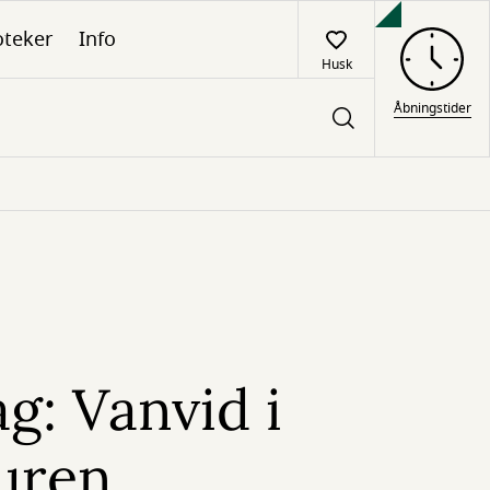
oteker
Info
Husk
Åbningstider
g: Vanvid i
turen