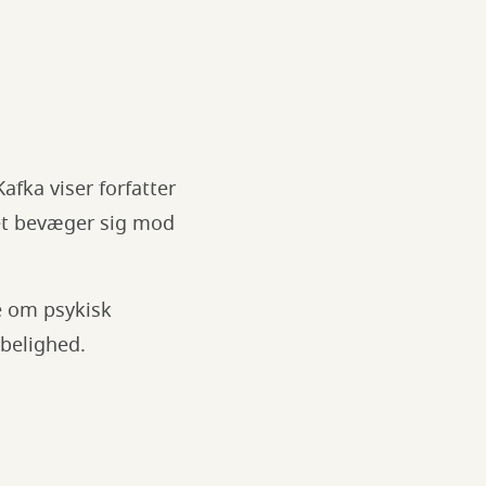
afka viser forfatter
et bevæger sig mod
e om psykisk
øbelighed.