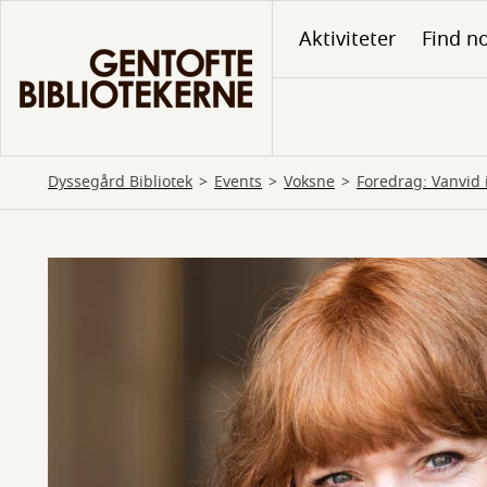
Gå
Aktiviteter
Find no
til
hovedindhold
Dyssegård Bibliotek
Events
Voksne
Foredrag: Vanvid 