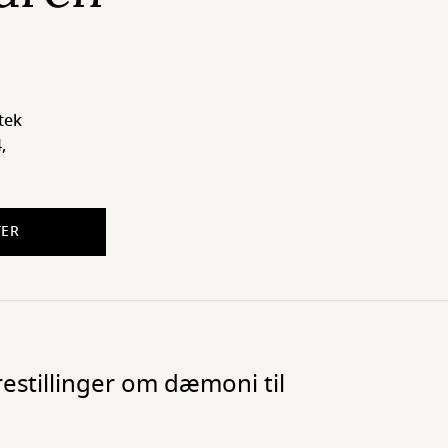
tek
,
TER
orestillinger om dæmoni til