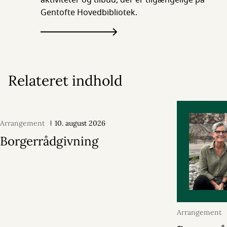
aktiviteter og tilbud, der er tilgængelige på
Gentofte Hovedbibliotek.
Relateret indhold
Arrangement
10. august 2026
Borgerrådgivning
Arrangement
2026