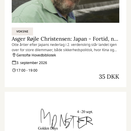
VOKSNE
Asger Røjle Christensen: Japan - Fortid, nutid, fremtid
Otte årtier efter Japans nederlag i 2. verdenskrig står landet igen
over for store dilemmaer, både sikkerhedspolitisk, hvor Kina og
USA rykker på sig, og i forhold til sin egen samfundsmodel.
Gentofte Hovedbibliotek
Samtidig har Japan fået sin første kvindelige premierminister,
3. september 2026
Sanae Takaichi.
17:00 - 19:00
35 DKK