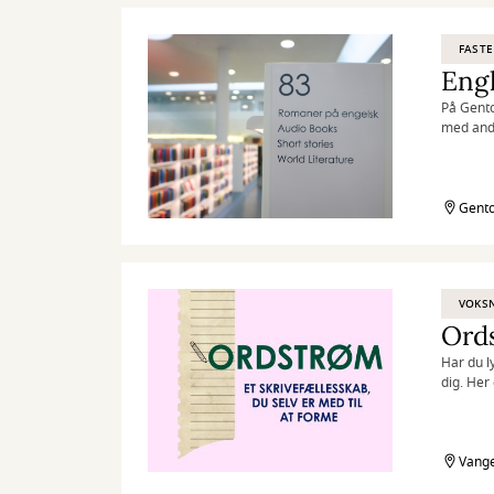
FASTE
Engl
På Gento
med and
Gento
VOKS
Ords
Har du l
dig. Her
Vange