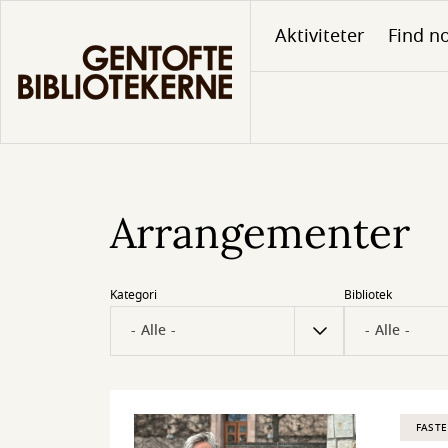
Gå
Aktiviteter
Find no
til
hovedindhold
Arrangementer
Kategori
Bibliotek
FASTE