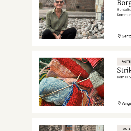
Bor
Gentofte
Kommunal
behandlin
Gento
FASTE
Stri
Kom til 
Vange
FASTE