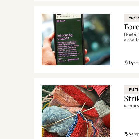
VOKS
Fore
Hvad er 
ansvarli
Dysse
FASTE
Stri
Kom til 
Vange