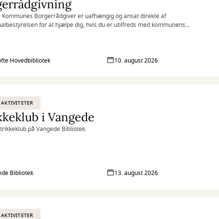
gerrådgivning
 Kommunes Borgerrådgiver er uafhængig og ansat direkte af
bestyrelsen for at hjælpe dig, hvis du er utilfreds med kommunens
g af dig eller din sag.
fte Hovedbibliotek
10. august 2026
 AKTIVITETER
kkeklub i Vangede
Strikkeklub på Vangede Bibliotek.
de Bibliotek
13. august 2026
 AKTIVITETER