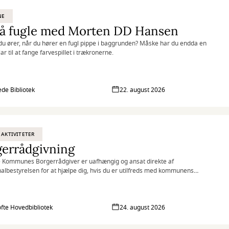
NE
på fugle med Morten DD Hansen
du ører, når du hører en fugl pippe i baggrunden? Måske har du endda en
lar til at fange farvespillet i trækronerne.
de Bibliotek
22. august 2026
 AKTIVITETER
gerrådgivning
 Kommunes Borgerrådgiver er uafhængig og ansat direkte af
bestyrelsen for at hjælpe dig, hvis du er utilfreds med kommunens
g af dig eller din sag.
fte Hovedbibliotek
24. august 2026