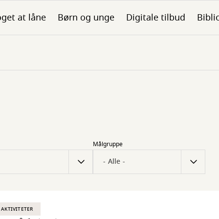
get at låne
Børn og unge
Digitale tilbud
Bibli
Målgruppe
 AKTIVITETER