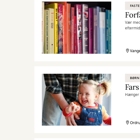
FASTE
Forf
Vær med,
eftermid
Vange
BØRN
Fars
Hænger u
Ordru