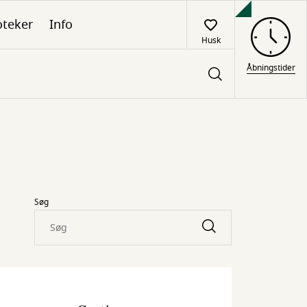
oteker
Info
Husk
Åbningstider
Søg