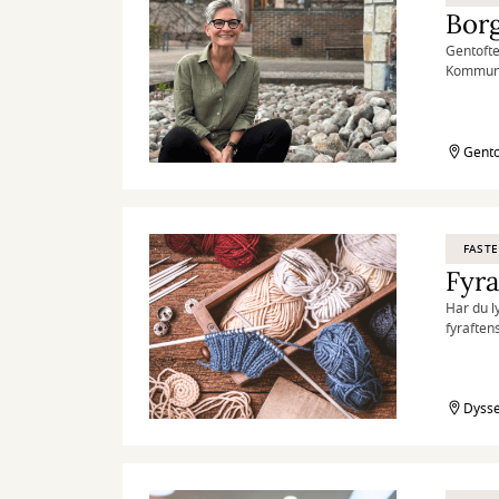
Bor
Gentofte
Kommunal
behandlin
Gento
FASTE
Fyra
Har du ly
fyraften
Dysse