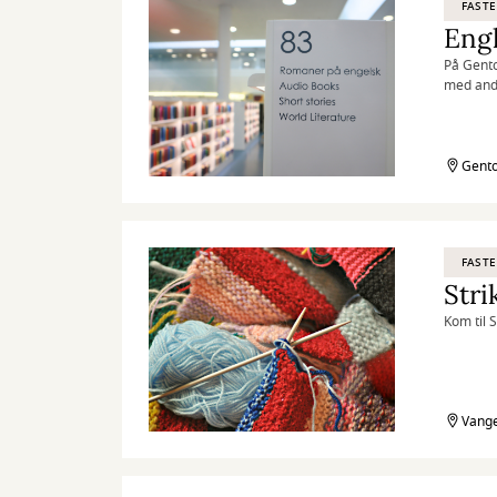
FASTE
Engl
På Gento
med and
Gento
FASTE
Stri
Kom til 
Vange