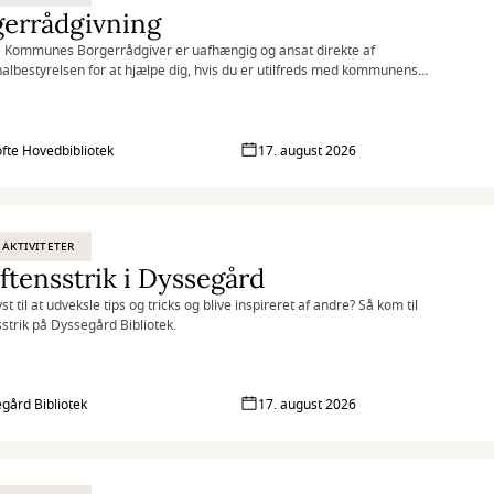
gerrådgivning
 Kommunes Borgerrådgiver er uafhængig og ansat direkte af
bestyrelsen for at hjælpe dig, hvis du er utilfreds med kommunens
g af dig eller din sag.
fte Hovedbibliotek
17. august 2026
 AKTIVITETER
ftensstrik i Dyssegård
st til at udveksle tips og tricks og blive inspireret af andre? Så kom til
sstrik på Dyssegård Bibliotek.
gård Bibliotek
17. august 2026