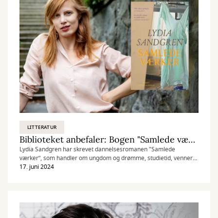
LITTERATUR
Biblioteket anbefaler: Bogen "Samlede værker"
Lydia Sandgren har skrevet dannelsesromanen "Samlede
værker”, som handler om ungdom og drømme, studietid, venner
og kærester, ambitioner, børn og karriere. Og det er en
17. juni 2024
læseoplevelse af de helt store.