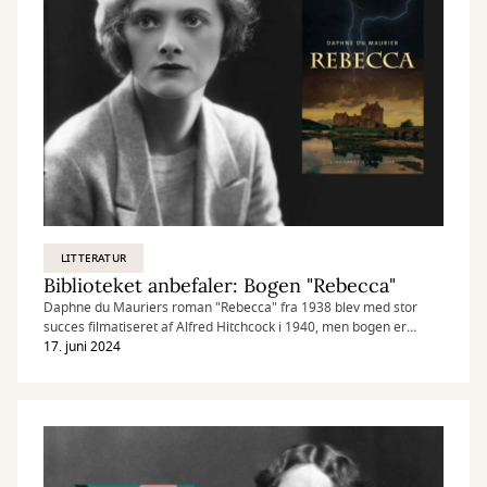
LITTERATUR
Biblioteket anbefaler: Bogen "Rebecca"
Daphne du Mauriers roman "Rebecca" fra 1938 blev med stor
succes filmatiseret af Alfred Hitchcock i 1940, men bogen er
absolut også et besøg værd.
17. juni 2024