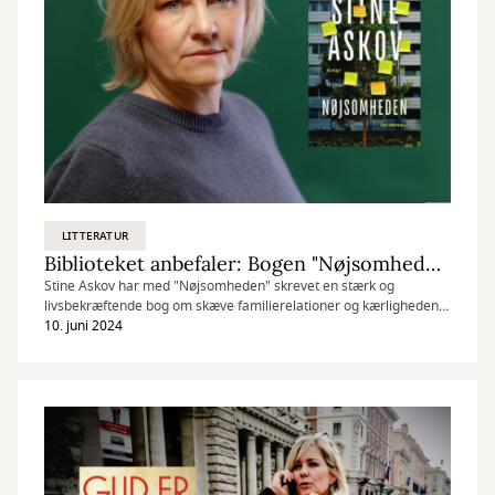
LITTERATUR
Biblioteket anbefaler: Bogen "Nøjsomheden"
Stine Askov har med "Nøjsomheden" skrevet en stærk og
livsbekræftende bog om skæve familierelationer og kærlighedens
kraft.
10. juni 2024