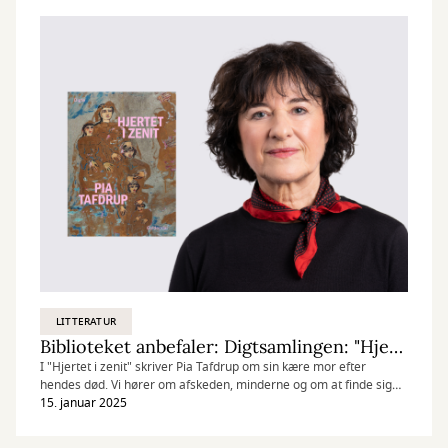
LITTERATUR
Biblioteket anbefaler: Digtsamlingen: "Hjertet i zenit"
I "Hjertet i zenit" skriver Pia Tafdrup om sin kære mor efter
hendes død. Vi hører om afskeden, minderne og om at finde sig
selv. “Vi er født til farvel”, lyder det i slutningen af digtsamlingen. –
15. januar 2025
Det er vi! Og det kan vi øve os på med "Hjertet i zenit".