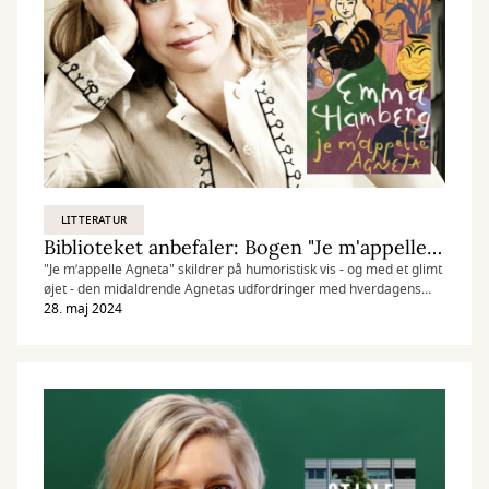
LITTERATUR
Biblioteket anbefaler: Bogen "Je m'appelle Agneta"
"Je m’appelle Agneta" skildrer på humoristisk vis - og med et glimt
øjet - den midaldrende Agnetas udfordringer med hverdagens
trummerum og følger hende, da hun kaster sig fra
28. maj 2024
femmetervippen ud i uvisheden.