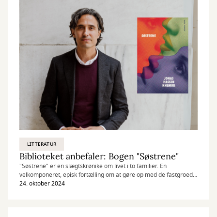
LITTERATUR
Biblioteket anbefaler: Bogen "Søstrene"
"Søstrene" er en slægtskrønike om livet i to familier. En
velkomponeret, episk fortælling om at gøre op med de fastgroede
familiefortællinger for at kunne sætte sig selv fri og skabe sin
24. oktober 2024
egen livsfortælling.