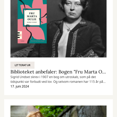
LITTERATUR
Biblioteket anbefaler: Bogen "Fru Marta Oulie"
Sigrid Undset skrev i 1907 en bog om utroskab, som på det
tidspunkt var forbudt ved lov. Og selvom romanen har 115 år på
bagen, er den stadig lige vedkommende den dag i dag.
17. juni 2024