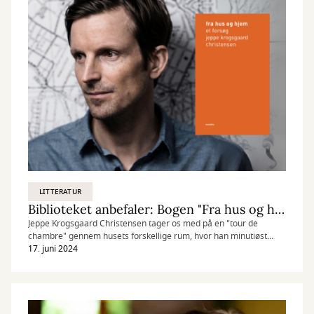
LITTERATUR
Biblioteket anbefaler: Bogen "Fra hus og hjem – et forsøg"
Jeppe Krogsgaard Christensen tager os med på en "tour de
chambre" gennem husets forskellige rum, hvor han minutiøst
beskriver alle rummenes funktioner. Skrivestilen er stram, men
17. juni 2024
alligevel formår han at puste liv i læserens egne minder om hus
og hjem.