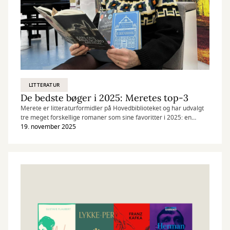
LITTERATUR
De bedste bøger i 2025: Meretes top-3
Merete er litteraturformidler på Hovedbiblioteket og har udvalgt
tre meget forskellige romaner som sine favoritter i 2025: en
klassiker, en fortælling fra rummet og et værk af en af Nordens
19. november 2025
allerstørste forfattere.