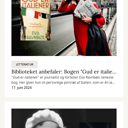
LITTERATUR
Biblioteket anbefaler: Bogen "Gud er italiener"
"Gud er italiener" er journalist og forfatter Eva Ravnbøls seneste
bog. Her giver hun sit personlige portræt af Italien, som er én lang
kærlighedserklæring til landet, dets kultur og alle dets mennesker.
17. juni 2024