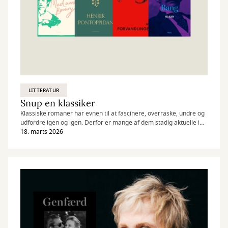
LITTERATUR
Snup en klassiker
Klassiske romaner har evnen til at fascinere, overraske, undre og
udfordre igen og igen. Derfor er mange af dem stadig aktuelle i
dag. Vores litteraturformidler Merete har udvalgt fire helt særlige
18. marts 2026
klassikere, som fortsat beriger læserne.