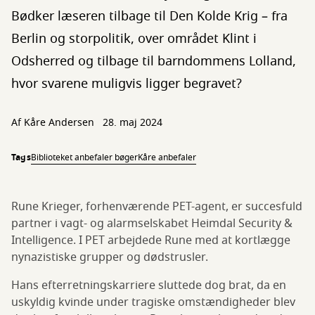
Bødker læseren tilbage til Den Kolde Krig – fra
Berlin og storpolitik, over området Klint i
Odsherred og tilbage til barndommens Lolland,
hvor svarene muligvis ligger begravet?
Af Kåre Andersen
28. maj 2024
Tags
Biblioteket anbefaler bøger
Kåre anbefaler
Rune Krieger, forhenværende PET-agent, er succesfuld
partner i vagt- og alarmselskabet Heimdal Security &
Intelligence. I PET arbejdede Rune med at kortlægge
nynazistiske grupper og dødstrusler.
Hans efterretningskarriere sluttede dog brat, da en
uskyldig kvinde under tragiske omstændigheder blev