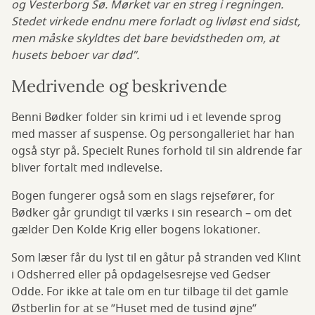
og Vesterborg Sø. Mørket var en streg i regningen.
Stedet virkede endnu mere forladt og livløst end sidst,
men måske skyldtes det bare bevidstheden om, at
husets beboer var død”.
Medrivende og beskrivende
Benni Bødker folder sin krimi ud i et levende sprog
med masser af suspense. Og persongalleriet har han
også styr på. Specielt Runes forhold til sin aldrende far
bliver fortalt med indlevelse.
Bogen fungerer også som en slags rejsefører, for
Bødker går grundigt til værks i sin research – om det
gælder Den Kolde Krig eller bogens lokationer.
Som læser får du lyst til en gåtur på stranden ved Klint
i Odsherred eller på opdagelsesrejse ved Gedser
Odde. For ikke at tale om en tur tilbage til det gamle
Østberlin for at se ”Huset med de tusind øjne”