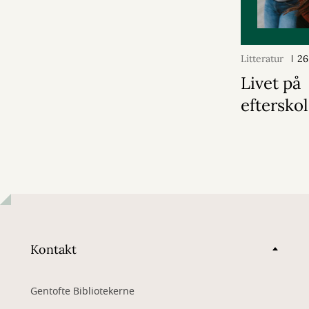
Litteratur
26
Livet på
eftersko
Kontakt
Gentofte Bibliotekerne