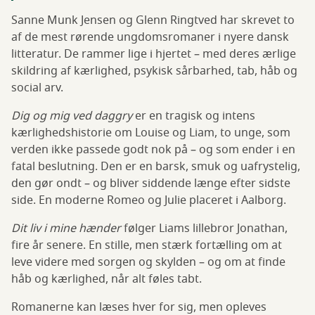
Sanne Munk Jensen og Glenn Ringtved har skrevet to
af de mest rørende ungdomsromaner i nyere dansk
litteratur. De rammer lige i hjertet – med deres ærlige
skildring af kærlighed, psykisk sårbarhed, tab, håb og
social arv.
Dig og mig ved daggry
er en tragisk og intens
kærlighedshistorie om Louise og Liam, to unge, som
verden ikke passede godt nok på – og som ender i en
fatal beslutning. Den er en barsk, smuk og uafrystelig,
den gør ondt – og bliver siddende længe efter sidste
side. En moderne Romeo og Julie placeret i Aalborg.
Dit liv i mine hænder
følger Liams lillebror Jonathan,
fire år senere. En stille, men stærk fortælling om at
leve videre med sorgen og skylden – og om at finde
håb og kærlighed, når alt føles tabt.
Romanerne kan læses hver for sig, men opleves