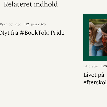
Relateret indhold
Børn og unge
12. juni 2026
Nyt fra #BookTok: Pride
Litteratur
26
Livet på
eftersko