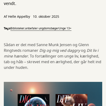
vendt.
Af Helle Appelby
10. oktober 2025
Tags
Biblioteket anbefaler ungdomsbøger
Unge 13+
Sådan er det med Sanne Munk Jensen og Glenn
Ringtveds romaner
Dig og mig ved daggry
og
Dit liv i
mine hænder
. To fortællinger om unge liv, kærlighed,
tab og håb – skrevet med en ærlighed, der går helt ind
under huden.