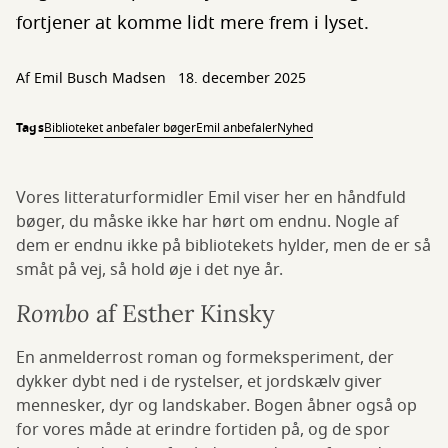
fortjener at komme lidt mere frem i lyset.
Af
Emil Busch Madsen
18. december 2025
Tags
Biblioteket anbefaler bøger
Emil anbefaler
Nyhed
Vores litteraturformidler Emil viser her en håndfuld
bøger, du måske ikke har hørt om endnu. Nogle af
dem er endnu ikke på bibliotekets hylder, men de er så
småt på vej, så hold øje i det nye år.
Rombo
af Esther Kinsky
En anmelderrost roman og formeksperiment, der
dykker dybt ned i de rystelser, et jordskælv giver
mennesker, dyr og landskaber. Bogen åbner også op
for vores måde at erindre fortiden på, og de spor