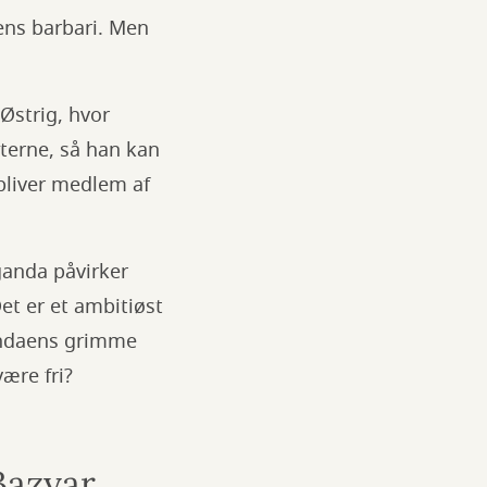
ens barbari. Men
Østrig, hvor
terne, så han kan
 bliver medlem af
ganda påvirker
et er et ambitiøst
andaens grimme
ære fri?
Bazyar