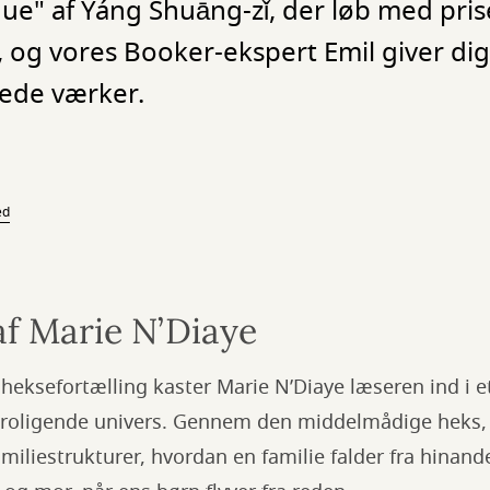
ue" af Yáng Shuāng-zǐ, der løb med prise
, og vores Booker-ekspert Emil giver dig
ede værker.
ed
f Marie N’Diaye
heksefortælling kaster Marie N’Diaye læseren ind i
ruroligende univers. Gennem den middelmådige heks, 
iliestrukturer, hvordan en familie falder fra hinande