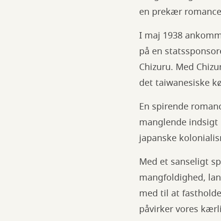
en prekær romance 
I maj 1938 ankomme
på en statssponsor
Chizuru. Med Chizur
det taiwanesiske k
En spirende romanc
manglende indsigt 
japanske koloniali
Med et sanseligt sp
mangfoldighed, lan
med til at fasthold
påvirker vores kærl