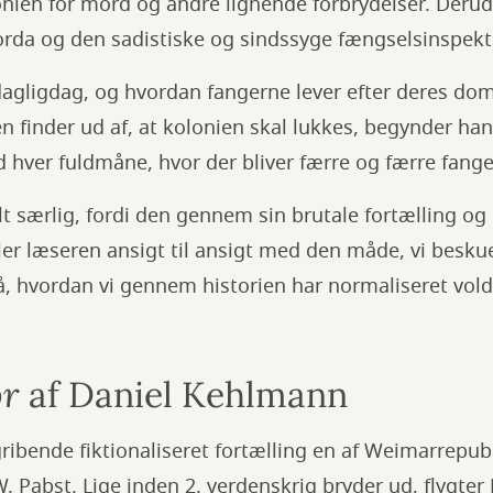
lonien for mord og andre lignende forbrydelser. Deru
rda og den sadistiske og sindssyge fængselsinspek
dagligdag, og hvordan fangerne lever efter deres do
 finder ud af, at kolonien skal lukkes, begynder han
d hver fuldmåne, hvor der bliver færre og færre fange
 særlig, fordi den gennem sin brutale fortælling og
iller læseren ansigt til ansigt med den måde, vi besku
å, hvordan vi gennem historien har normaliseret vol
or
af Daniel Kehlmann
ribende fiktionaliseret fortælling en af Weimarrepub
W. Pabst. Lige inden 2. verdenskrig bryder ud, flygte