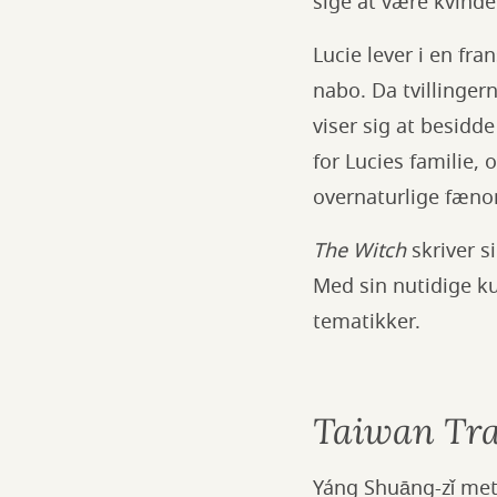
sige at være kvinde
Lucie lever i en fra
nabo. Da tvillingern
viser sig at besidd
for Lucies familie,
overnaturlige fæno
The Witch
skriver s
Med sin nutidige ku
tematikker.
Taiwan Tra
Yáng Shuāng-zǐ met