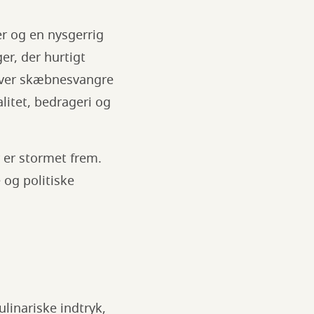
ger og en nysgerrig
ger, der hurtigt
liver skæbnesvangre
litet, bedrageri og
r er stormet frem.
 og politiske
ulinariske indtryk,