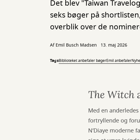
Det blev "Taiwan Travelog
seks bøger på shortlisten
overblik over de nominer
Af Emil Busch Madsen
13. maj 2026
Tags
Biblioteket anbefaler bøger
Emil anbefaler
Nyh
The Witch
a
Med en anderledes 
fortryllende og fo
N’Diaye moderne fam