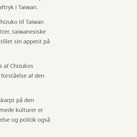
ftryk i Taiwan.
hizuko til Taiwan
tter, taiwanesiske
illet sin appetit på
 af Chizukos
forståelse af den
 skarpt på den
mede kulturer er
lse og politik også