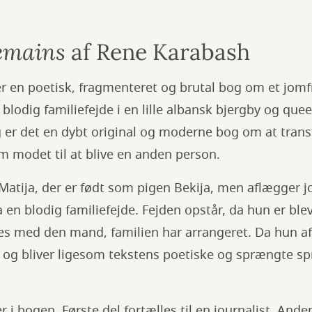
emains
af Rene Karabash
er en poetisk, fragmenteret og brutal bog om et jomfr
blodig familiefejde i en lille albansk bjergby og que
 er det en dybt original og moderne bog om at trans
 modet til at blive en anden person.
tija, der er født som pigen Bekija, men aflægger jo
a en blodig familiefejde. Fejden opstår, da hun er blev
ftes med den mand, familien har arrangeret. Da hun af
ja og bliver ligesom tekstens poetiske og sprængte spr
 i bogen. Første del fortælles til en journalist. Anden