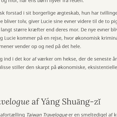
 og mor, når ens børn flyver fra reden.
nsk forstad i sit borgerlige ægteskab, hun har tvillin
e bliver tolv, giver Lucie sine evner videre til de to pi
e langt større kræfter end deres mor. De nye evner b
 og Lucie kommer på en rejse, hvor økonomisk krimina
mener vender op og ned på det hele.
ig ind i det kor af værker om hekse, der de seneste å
lisse stiller den skarpt på økonomiske, eksistentielle
velogue
af Yáng Shuāng-zǐ
afortælling
Taiwan Travelogue
er en smeltedigel af k