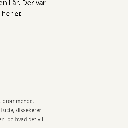
n i år. Der var
 her et
 et drømmende,
Lucie, dissekerer
n, og hvad det vil