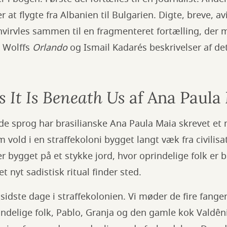
 at flygte fra Albanien til Bulgarien. Digte, breve, av
hvirvles sammen til en fragmenteret fortælling, der
a Wolffs
Orlando
og Ismail Kadarés beskrivelser af de
 It Is Beneath Us
af Ana Paula
ende sprog har brasilianske Ana Paula Maia skrevet et
 vold i en straffekoloni bygget langt væk fra civilisa
er bygget på et stykke jord, hvor oprindelige folk er 
et nyt sadistisk ritual finder sted.
idste dage i straffekolonien. Vi møder de fire fanger
rindelige folk, Pablo, Granja og den gamle kok Valdê