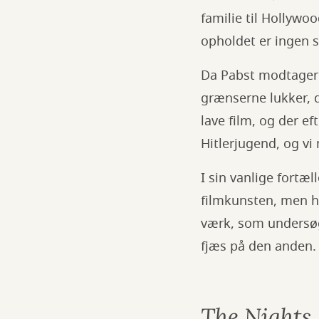
familie til Hollywo
opholdet er ingen 
Da Pabst modtager e
grænserne lukker, d
lave film, og der e
Hitlerjugend, og vi
I sin vanlige fortæ
filmkunsten, men h
værk, som undersøg
fjæs på den anden. 
The Nights 