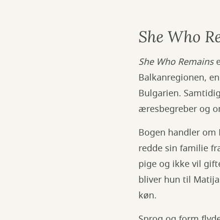
She Who R
She Who Remains
Balkanregionen, en 
Bulgarien. Samtidig
æresbegreber og om
Bogen handler om Ma
redde sin familie fr
pige og ikke vil gi
bliver hun til Mati
køn.
Sprog og form flyder