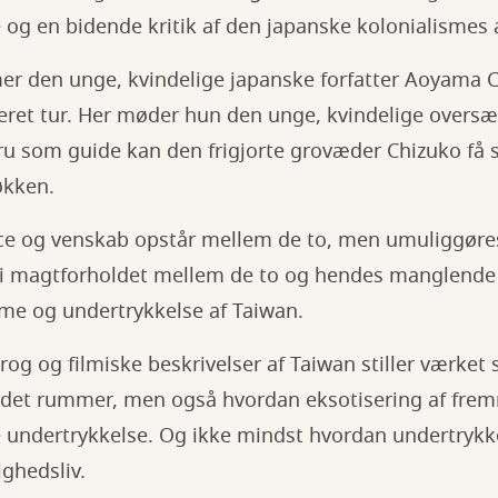
og en bidende kritik af den japanske kolonialismes a
r den unge, kvindelige japanske forfatter Aoyama C
eret tur. Her møder hun den unge, kvindelige oversæ
u som guide kan den frigjorte grovæder Chizuko få st
økken.
e og venskab opstår mellem de to, men umuliggøres
i magtforholdet mellem de to og hendes manglende 
sme og undertrykkelse af Taiwan.
rog og filmiske beskrivelser af Taiwan stiller værket
det rummer, men også hvordan eksotisering af frem
e undertrykkelse. Og ikke mindst hvordan undertrykke
ighedsliv.