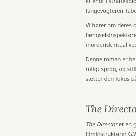
er endt i straffeko
fangevogteren Tabo
Vi hører om deres 
fængselsinspektøren
morderisk ritual ve
Denne roman er helt
roligt sprog, og st
sætter den fokus p
The Direct
The Director
er en g
filminstruktører G.