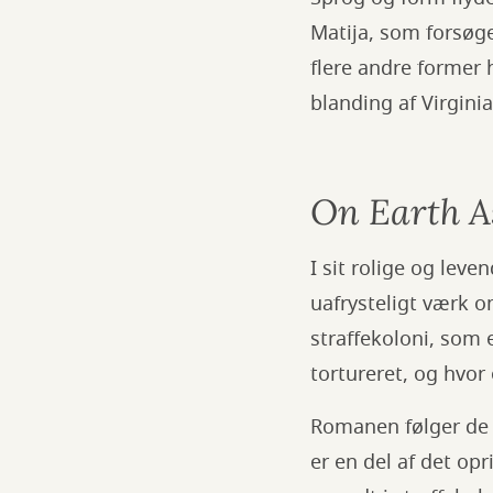
Matija, som forsøger
flere andre former 
blanding af Virgini
On Earth As
I sit rolige og lev
uafrysteligt værk om
straffekoloni, som 
tortureret, og hvor 
Romanen følger de s
er en del af det op