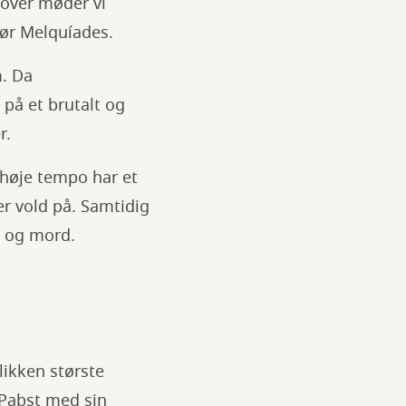
dover møder vi
tør Melquíades.
m. Da
 på et brutalt og
r.
 høje tempo har et
er vold på. Samtidig
d og mord.
likken største
r Pabst med sin