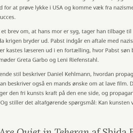
od for at prøve lykke i USA og komme væk fra nazism
succes.
t brev om, at hans mor er syg, tager han tilbage til 
a krigen bryder ud. Pabst indgår en aftale med nazis
fter kastes læseren ud i en fortælling, hvor Pabst søn
 møder Greta Garbo og Leni Riefenstahl.
llende stil beskriver Daniel Kehlmann, hvordan propa
an beskriver også en mands ønske om at lave film. D
er den fri kunsts kraft på den ene side, og propag
Og stiller det altafgørende spørgsmål: Kan kunsten v
Are Quiet in Teheran
af Shida 