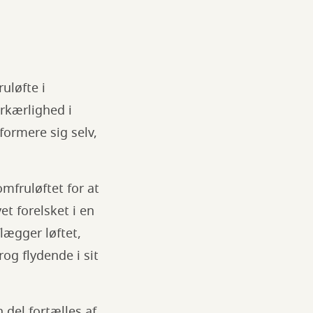
uløfte i
erkærlighed i
formere sig selv,
mfruløftet for at
et forelsket i en
lægger løftet,
og flydende i sit
 del fortælles af