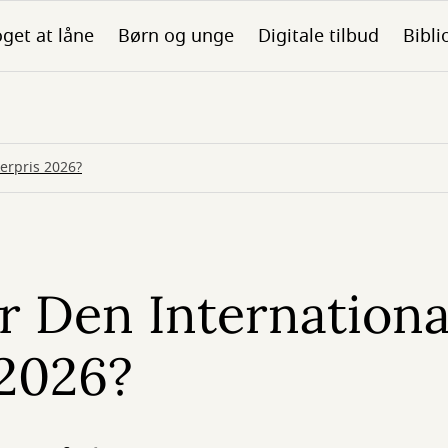
get at låne
Børn og unge
Digitale tilbud
Bibli
erpris 2026?
 Den Internationa
 2026?