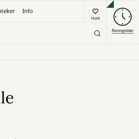
oteker
Info
Husk
Åbningstider
le