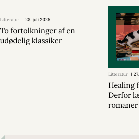
Litteratur
28. juli 2026
To fortolkninger af en
udødelig klassiker
Litteratur
27
Healing f
Derfor læ
romaner