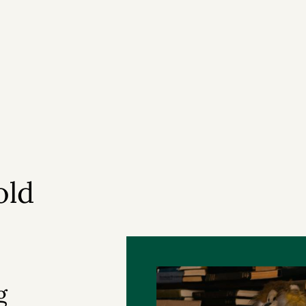
old
g