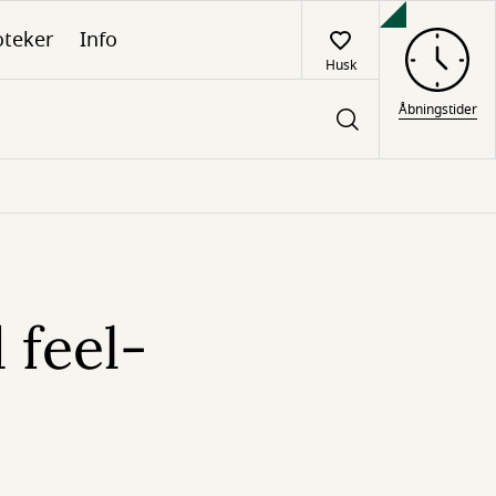
oteker
Info
Husk
Åbningstider
 feel-