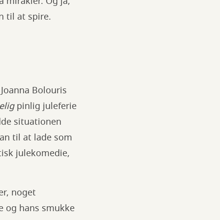
 mirakler. Og ja,
til at spire.
r Joanna Bolouris
lig
pinlig juleferie
edde situationen
n til at lade som
tisk julekomedie,
er, noget
fie og hans smukke