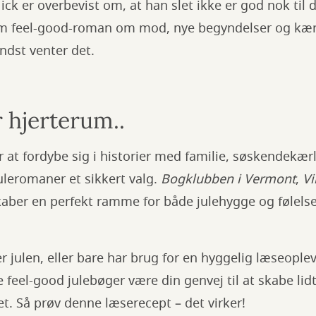
ck er overbevist om, at han slet ikke er god nok til 
m feel-good-roman om mod, nye begyndelser og kærl
ndst venter det.
 hjerterum..
 at fordybe sig i historier med familie, søskendekær
uleromaner et sikkert valg.
Bogklubben i Vermont
,
Vi
aber en perfekt ramme for både julehygge og følel
 julen, eller bare har brug for en hyggelig læseople
 feel-good julebøger være din genvej til at skabe lidt
t. Så prøv denne læserecept – det virker!