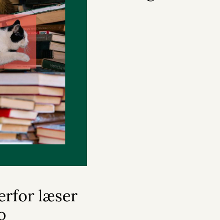
erfor læser
o