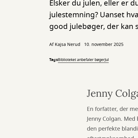
Elsker du julen, eller er 
julestemning? Uanset hvad
good julebøger, der kan s
Af
Kajsa Nerud
10. november 2025
Tags
Biblioteket anbefaler bøger
Jul
Jenny Colg
En forfatter, der m
Jenny Colgan. Med
den perfekte blandi