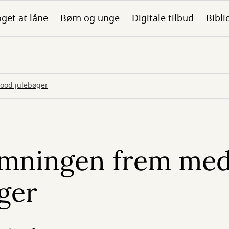
get at låne
Børn og unge
Digitale tilbud
Bibli
good julebøger
emningen frem med
ger