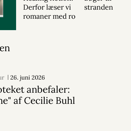
Derfor læser vi
stranden
romaner med ro
 en
ur
26. juni 2026
oteket anbefaler:
ne" af Cecilie Buhl