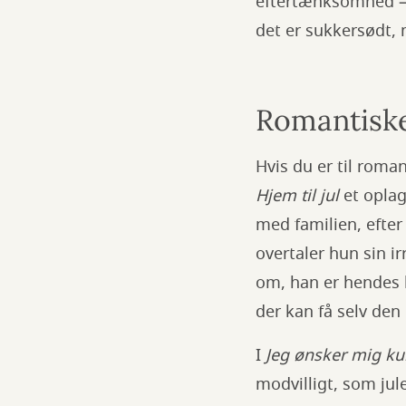
eftertænksomhed – a
det er sukkersødt, 
Romantiske
Hvis du er til roma
Hjem til jul
et oplag
med familien, efter
overtaler hun sin i
om, han er hendes k
der kan få selv den 
I
Jeg ønsker mig ku
modvilligt, som ju