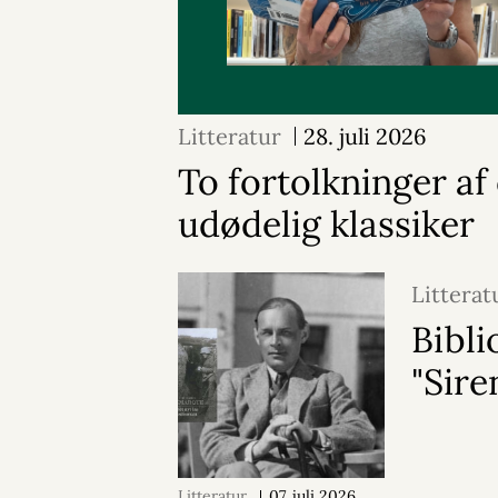
Litteratur
28. juli 2026
To fortolkninger af
udødelig klassiker
Litterat
Bibli
"Sire
Litteratur
07. juli 2026