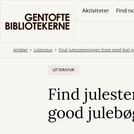
Gå
Aktiviteter
Find no
til
hovedindhold
Artikler
Litteratur
Find julestemningen frem med feel-
LITTERATUR
Find julest
good julebø