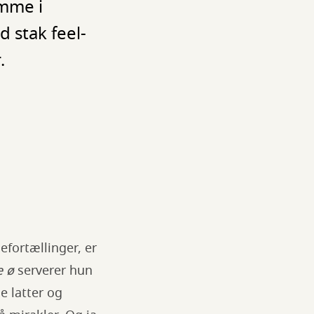
omme i
 stak feel-
.
efortællinger, er
e ø
serverer hun
e latter og