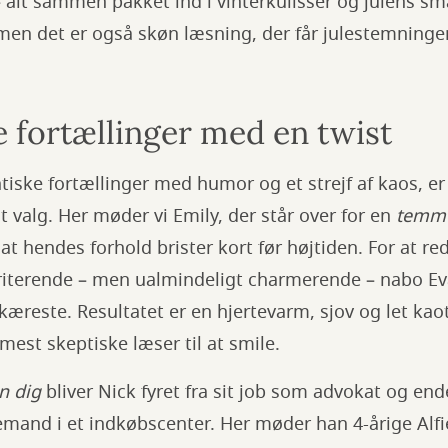
lt sammen pakket ind i vinterkulisser og julens små
men det er også skøn læsning, der får julestemningen 
 fortællinger med en twist
ntiske fortællinger med humor og et strejf af kaos, e
t valg. Her møder vi Emily, der står over for en
temme
 at hendes forhold brister kort før højtiden. For at r
rriterende – men ualmindeligt charmerende – nabo Eva
æreste. Resultatet er en hjertevarm, sjov og let kao
mest skeptiske læser til at smile.
n dig
bliver Nick fyret fra sit job som advokat og end
lemand i et indkøbscenter. Her møder han 4-årige Al