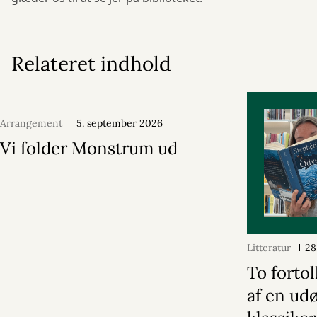
Relateret indhold
Arrangement
5. september 2026
Vi folder Monstrum ud
Litteratur
28
To forto
af en ud