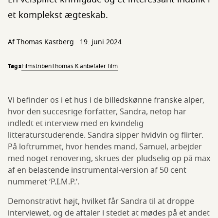
et komplekst ægteskab.
Af Thomas Kastberg
19. juni 2024
Tags
Filmstriben
Thomas K anbefaler film
Vi befinder os i et hus i de billedskønne franske alper,
hvor den succesrige forfatter, Sandra, netop har
indledt et interview med en kvindelig
litteraturstuderende. Sandra sipper hvidvin og flirter.
På loftrummet, hvor hendes mand, Samuel, arbejder
med noget renovering, skrues der pludselig op på max
af en belastende instrumental-version af 50 cent
nummeret ‘P.I.M.P.’.
Demonstrativt højt, hvilket får Sandra til at droppe
interviewet, og de aftaler i stedet at mødes på et andet