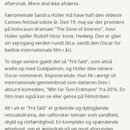
eftersnak. Mere skal ikke afsløres.
Fænomenale Sandra Hüller må have haft den vildeste
Cannes-festival sidste år. Den 19. maj var der premiere
på holocaust-dramaet "The Zone of Interest", hvor
Hüller spiller Rüdolf Höss' kone, Hedwig. Den er gået
sin sejrsgang verden rundt (bl.a. vandt den Oscar for
bedste internationale film i år).
To dage senere gjaldt det så "Frit fald", som altså
endte op med Guldpalmen, og Hüller blev senere
Oscar-nomineret. Imponerende. Hun fik i øvrigt sit
internationale gennembrud som datteren Ines i
absurd-komedien, "Min far Toni Erdmann" fra 2016. En
film man også kan se eller gense på Filmstriben.
Alt i alt er "Frit fald" et gribende og dybtgående
retssalsdrama, der udforsker temaer som sandhed,
skyld og retfærdighed. En kompleks og spændende
whydunit, om et ægteskab på vej mod afgrunden.