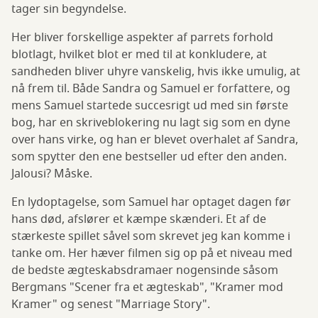
tager sin begyndelse.
Her bliver forskellige aspekter af parrets forhold
blotlagt, hvilket blot er med til at konkludere, at
sandheden bliver uhyre vanskelig, hvis ikke umulig, at
nå frem til. Både Sandra og Samuel er forfattere, og
mens Samuel startede succesrigt ud med sin første
bog, har en skriveblokering nu lagt sig som en dyne
over hans virke, og han er blevet overhalet af Sandra,
som spytter den ene bestseller ud efter den anden.
Jalousi? Måske.
En lydoptagelse, som Samuel har optaget dagen før
hans død, afslører et kæmpe skænderi. Et af de
stærkeste spillet såvel som skrevet jeg kan komme i
tanke om. Her hæver filmen sig op på et niveau med
de bedste ægteskabsdramaer nogensinde såsom
Bergmans "Scener fra et ægteskab", "Kramer mod
Kramer" og senest "Marriage Story".