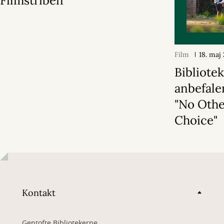
Filmstriben
Film
18. maj
Bibliote
anbefale
"No Oth
Choice"
Kontakt
Gentofte Bibliotekerne