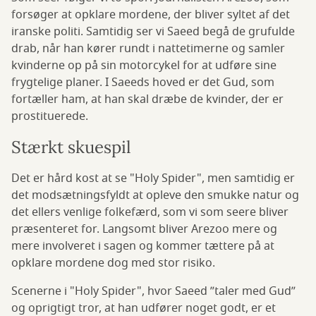
forsøger at opklare mordene, der bliver syltet af det
iranske politi. Samtidig ser vi Saeed begå de grufulde
drab, når han kører rundt i nattetimerne og samler
kvinderne op på sin motorcykel for at udføre sine
frygtelige planer. I Saeeds hoved er det Gud, som
fortæller ham, at han skal dræbe de kvinder, der er
prostituerede.
Stærkt skuespil
Det er hård kost at se "Holy Spider", men samtidig er
det modsætningsfyldt at opleve den smukke natur og
det ellers venlige folkefærd, som vi som seere bliver
præsenteret for. Langsomt bliver Arezoo mere og
mere involveret i sagen og kommer tættere på at
opklare mordene dog med stor risiko.
Scenerne i "Holy Spider", hvor Saeed ”taler med Gud”
og oprigtigt tror, at han udfører noget godt, er et