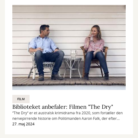
FILM
Biblioteket anbefaler: Filmen "The Dry"
”The Dry” er et australsk krimidrama fra 2020, som fortæller den
nervepirrende historie om Politimanden Aaron Falk, der efter
mange år vender tilbage til sin tørkeramte lille
27. maj 2024
barndomsby Kiewarra midt ude i ingenting.