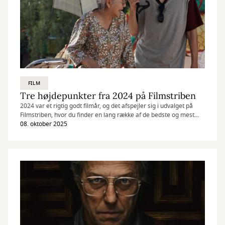
FILM
Tre højdepunkter fra 2024 på Filmstriben
2024 var et rigtig godt filmår, og det afspejler sig i udvalget på
Filmstriben, hvor du finder en lang række af de bedste og mest
omtalte film fra året. Genremæssigt spænder vi vidt, og der er
08. oktober 2025
både filmperler fra det store udland og fra Danmark.