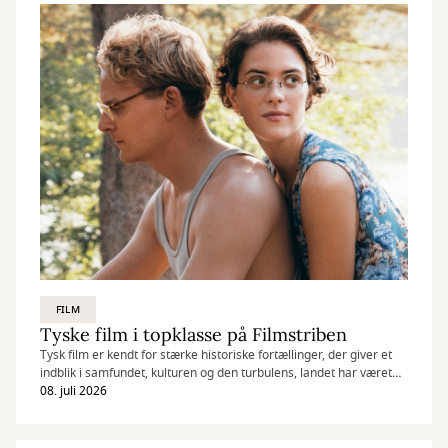
FILM
Tyske film i topklasse på Filmstriben
Tysk film er kendt for stærke historiske fortællinger, der giver et
indblik i samfundet, kulturen og den turbulens, landet har været
igennem. Vi har udvalgt fire nyere tyske film på Filmstriben, der
08. juli 2026
alle har noget helt særligt på hjerte.