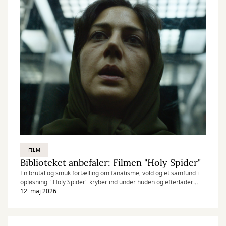
FILM
Biblioteket anbefaler: Filmen "Holy Spider"
En brutal og smuk fortælling om fanatisme, vold og et samfund i
opløsning. "Holy Spider" kryber ind under huden og efterlader
seeren med lige dele afsky og uro.
12. maj 2026