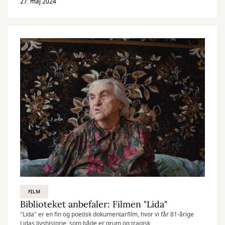
27. maj 2024
FILM
Biblioteket anbefaler: Filmen "Lida"
"Lida" er en fin og poetisk dokumentarfilm, hvor vi får 81-årige
Lidas livshistorie, som både er grum og tragisk.