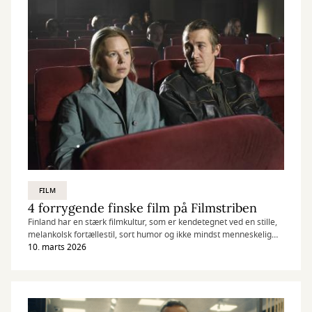
FILM
4 forrygende finske film på Filmstriben
Finland har en stærk filmkultur, som er kendetegnet ved en stille,
melankolsk fortællestil, sort humor og ikke mindst menneskelig
varme. Her er fire virkelig gode finske film, du kan se på
10. marts 2026
Filmstriben.