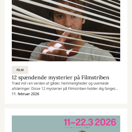
FILM
12 spændende mysterier på Filmstriben
Træd ind i en verden af gåder, hemmeligheder og uventede
afsløringer. Disse 12 mysterier på Filmstriben holder dig fanget
fra første spor til sidste twist. Perfekt til dig, der elsker at gætte
11. februar 2026
med – og blive snydt undervejs.