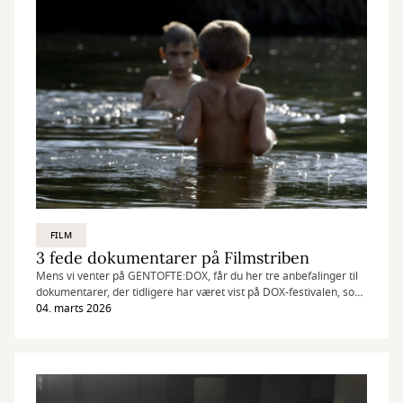
FILM
3 fede dokumentarer på Filmstriben
Mens vi venter på GENTOFTE:DOX, får du her tre anbefalinger til
dokumentarer, der tidligere har været vist på DOX-festivalen, som
du nu kan se på Filmstriben.
04. marts 2026