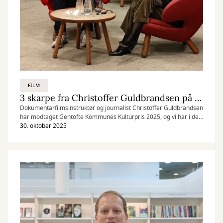
FILM
3 skarpe fra Christoffer Guldbrandsen på Filmstriben
Dokumentarfilmsinstruktør og journalist Christoffer Guldbrandsen
har modtaget Gentofte Kommunes Kulturpris 2025, og vi har i den
anledning fundet tre Guldbrandsen-film frem på Filmstriben.
30. oktober 2025