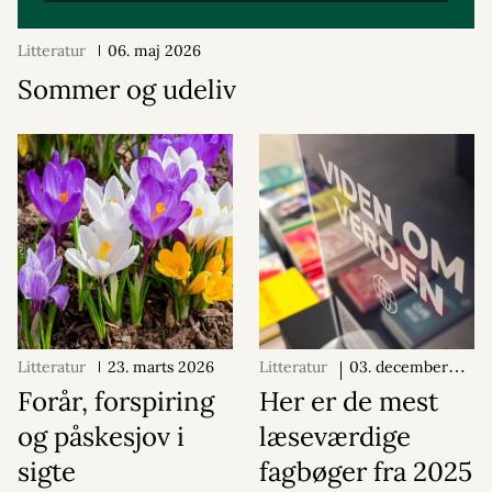
Litteratur
06. maj 2026
Sommer og udeliv
Litteratur
23. marts 2026
Litteratur
03. december
2025
Forår, forspiring
Her er de mest
og påskesjov i
læseværdige
sigte
fagbøger fra 2025