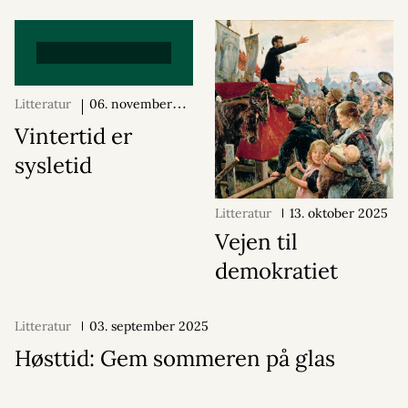
Litteratur
06. november
2025
Vintertid er
sysletid
Litteratur
13. oktober 2025
Vejen til
demokratiet
Litteratur
03. september 2025
Høsttid: Gem sommeren på glas