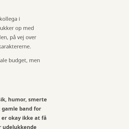
kollega i
dukker op med
en, på vej over
karaktererne.
male budget, men
usik, humor, smerte
t gamle band for
 er okay ikke at få
er udelukkende