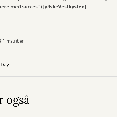
kere med succes” (JydskeVestkysten).
å Filmstriben
 Day
r også