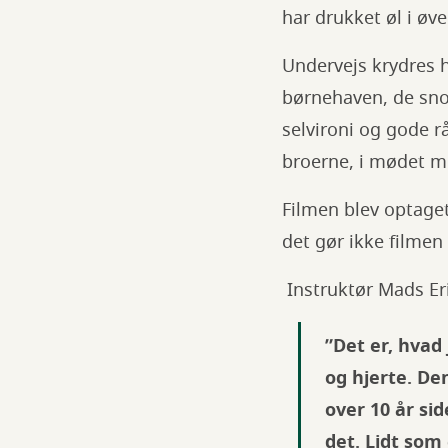
har drukket øl i øve
Undervejs krydres h
børnehaven, de sn
selvironi og gode r
broerne, i mødet me
Filmen blev optage
det gør ikke filme
Instruktør Mads Eri
”Det er, hvad
og hjerte. De
over 10 år si
det. Lidt som