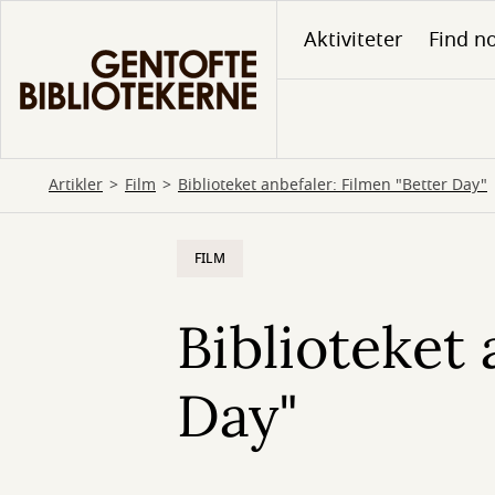
Gå
Aktiviteter
Find no
til
hovedindhold
Artikler
Film
Biblioteket anbefaler: Filmen "Better Day"
FILM
Biblioteket 
Day"