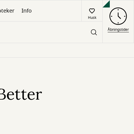
oteker
Info
Husk
Åbningstider
Better