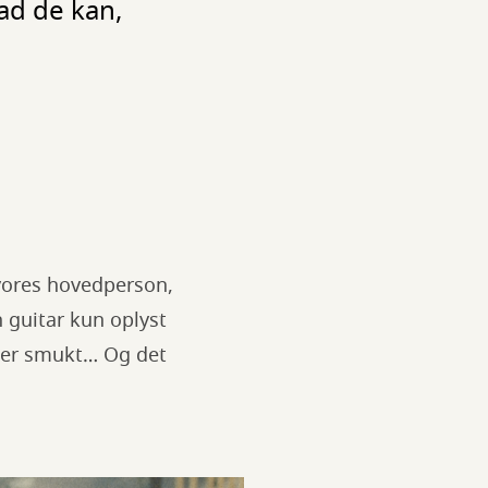
vad de kan,
 vores hovedperson,
 guitar kun oplyst
t er smukt… Og det