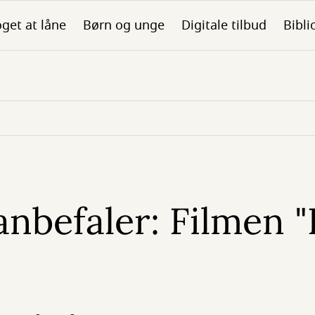
get at låne
Børn og unge
Digitale tilbud
Bibli
anbefaler: Filmen "