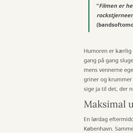
”
Filmen er he
rockstjerneen
(bandsoftom
Humoren er kærlig 
gang på gang sluge 
mens vennerne egent
griner og krummer t
sige ja til det, der
Maksimal u
En lørdag eftermidda
København. Samme a