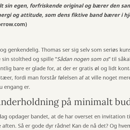
lt sin egen, forfriskende original og bærer den s
ergi og attitude, som dens fiktive band bærer i hj
orrow.com)
og genkendelig. Thomas ser sig selv som seriøs ku
sin stolthed og spille ”
Sådan nogen som os
” til såk
lig bare er glade for, at der er gratis øl og lidt ko
æer, fordi man forstår følelsen af at ville noget mer
 nu engang er.
nderholdning på minimalt bu
g opdager bandet, at de har overset en invitation til 
ften. Så er gode dyr rådne! Kan de nå det? Og hvem 