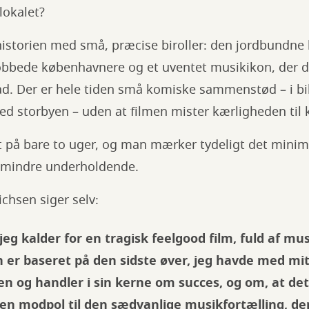
lokalet?
istorien med små, præcise biroller: den jordbundne 
obbede københavnere og et uventet musikikon, der 
åd. Der er hele tiden små komiske sammenstød – i bil
d storbyen – uden at filmen mister kærligheden til 
t på bare to uger, og man mærker tydeligt det mini
n mindre underholdende.
chsen siger selv:
 jeg kalder for en tragisk feelgood film, fuld af m
n er baseret på den sidste øver, jeg havde med mi
den og handler i sin kerne om succes, og om, at det
 en modpol til den sædvanlige musikfortælling, d