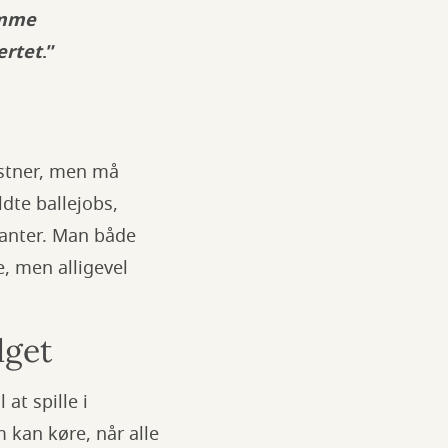
amme
ertet
.”
nstner, men må
aldte ballejobs,
ntanter. Man både
e, men alligevel
dget
at spille i
kan køre, når alle