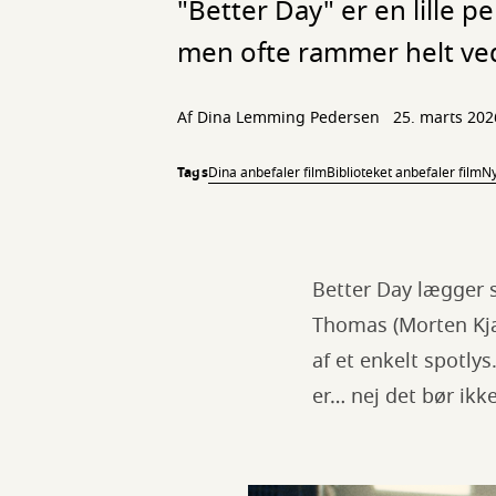
"Better Day" er en lille 
men ofte rammer helt ved
Af Dina Lemming Pedersen
25. marts 202
Tags
Dina anbefaler film
Biblioteket anbefaler film
N
Better Day lægger 
Thomas (Morten Kjæ
af et enkelt spotly
er… nej det bør ikk