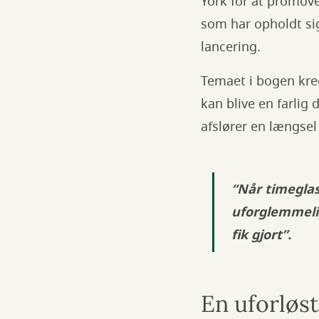
York for at promove
som har opholdt si
lancering.
Temaet i bogen kred
kan blive en farlig
afslører en længsel
“Når timeglas
uforglemmelig
fik gjort”.
En uforløs