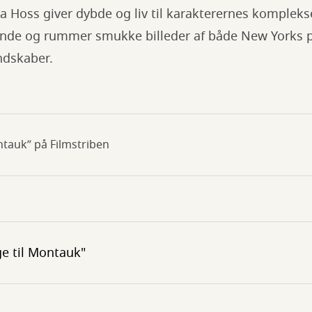
 Hoss giver dybde og liv til karakterernes komplekse
ende og rummer smukke billeder af både New Yorks p
ndskaber.
ntauk” på Filmstriben
ge til Montauk"