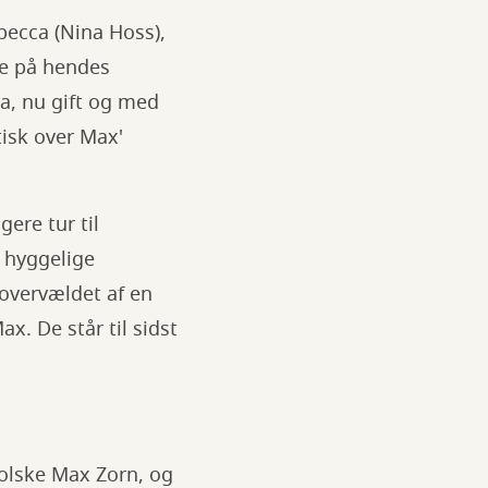
becca (Nina Hoss),
de på hendes
a, nu gift og med
isk over Max'
ere tur til
 hyggelige
overvældet af en
x. De står til sidst
olske Max Zorn, og