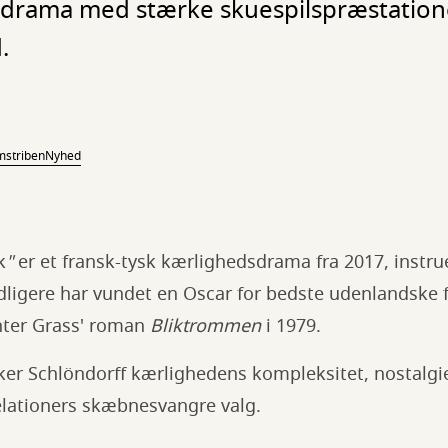
drama med stærke skuespilspræstationer
.
mstriben
Nyhed
k
"
er et fransk-tysk kærlighedsdrama fra 2017, instrue
dligere har vundet en Oscar for bedste udenlandske 
ünter Grass' roman
Bliktrommen
i 1979.
sker Schlöndorff kærlighedens kompleksitet, nostalgi
lationers skæbnesvangre valg.