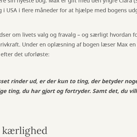
re sin nyeste bog. Max er gift med den yngre Clara (
g i USA i flere måneder for at hjælpe med bogens ud
ser om livets valg og fravalg – og særligt hvordan fo
 drivkraft. Under en oplæsning af bogen læser Max en
 efter det uforløste:
set rinder ud, er der kun to ting, der betyder nog
e ting, du har gjort og fortryder. Samt det, du vil
t kærlighed