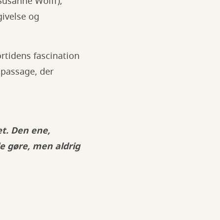
Susanne Wolff),
givelse og
rtidens fascination
 passage, der
et. Den ene,
le gøre, men aldrig