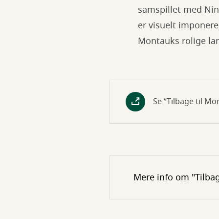
samspillet med Nina
er visuelt imponer
Montauks rolige la
Se ”Tilbage til Mo
Mere info om "Tilba