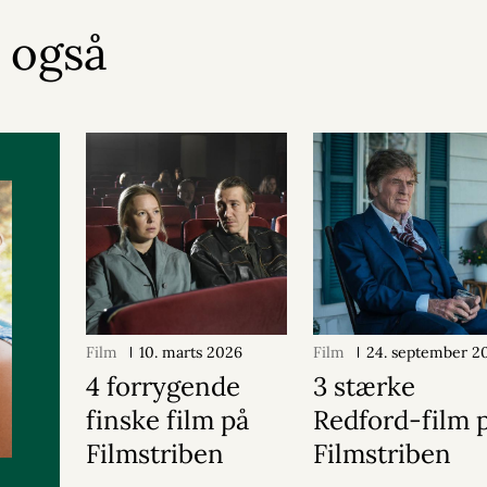
r også
Film
10. marts 2026
Film
24. september 2
4 forrygende
3 stærke
finske film på
Redford-film 
Filmstriben
Filmstriben