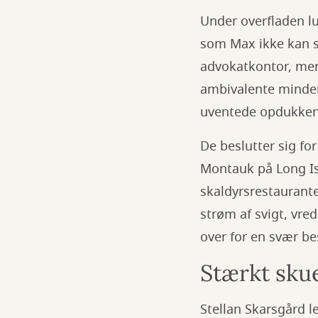
Under overfladen l
som Max ikke kan s
advokatkontor, men
ambivalente minder
uventede opdukken
De beslutter sig fo
Montauk på Long Is
skaldyrsrestaurant
strøm af svigt, vred
over for en svær b
Stærkt skue
Stellan Skarsgård 