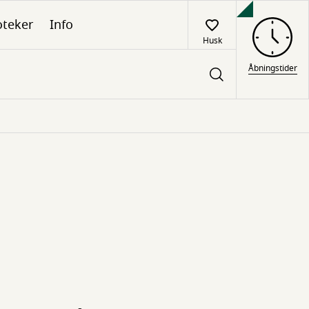
oteker
Info
Husk
Åbningstider