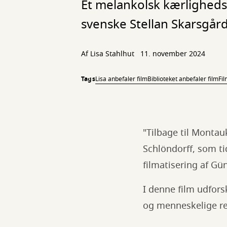
Et melankolsk kærligheds
svenske Stellan Skarsgård
Af Lisa Stahlhut
11. november 2024
Tags
Lisa anbefaler film
Biblioteket anbefaler film
Fil
"Tilbage til Montau
Schlöndorff, som ti
filmatisering af G
I denne film udfor
og menneskelige re