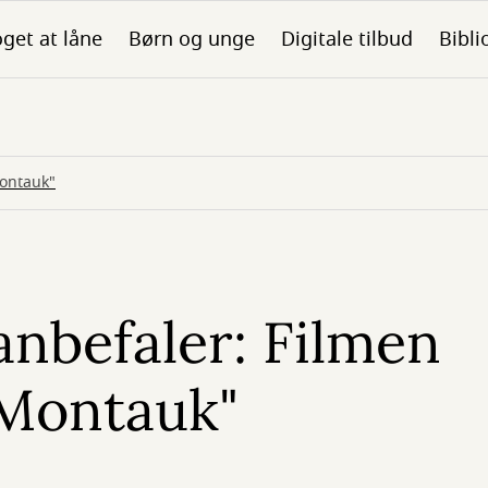
get at låne
Børn og unge
Digitale tilbud
Bibli
Montauk"
anbefaler: Filmen
l Montauk"