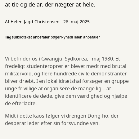
at tie og de ar, der nægter at hele.
Af Helen Jagd Christensen
26. maj 2025
Tags
Biblioteket anbefaler bøger
Nyhed
Helen anbefaler
Vi befinder os i Gwangju, Sydkorea, i maj 1980. Et
fredeligt studenteroprør er blevet mødt med brutal
militærvold, og flere hundrede civile demonstranter
bliver dræbt. I en lokal idrætshal forsøger en gruppe
unge frivillige at organisere de mange lig – at
identificere de døde, give dem værdighed og hjælpe
de efterladte.
Midt i dette kaos følger vi drengen Dong-ho, der
desperat leder efter sin forsvundne ven.