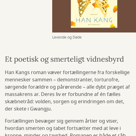
Levende og Døde
Et poetisk og smerteligt vidnesbyrd
Han Kangs roman væver fortællingerne fra forskellige
mennesker sammen – demonstranter, torturofre,
sørgende forældre og pårørende – alle dybt præget af
massakrens ar. Deres liv er forbundne af én fælles
skæbnetråd: volden, sorgen og erindringen om det,
der skete i Gwangju.
Fortællingen bevæger sig gennem årtier og viser,
hvordan smerten og tabet fortsætter med at leve i
kroppe, minder og tavshed. Romanen er både et råb