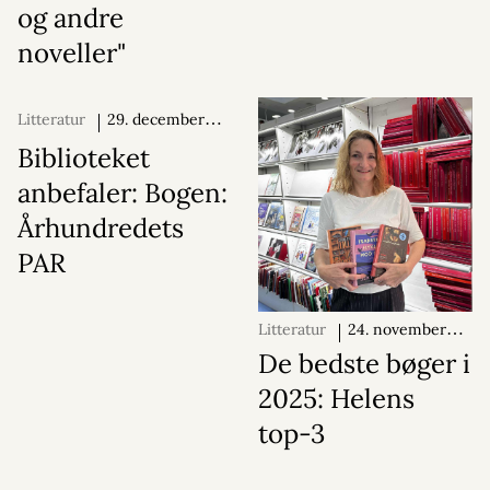
og andre
noveller"
Litteratur
29. december
2025
Biblioteket
anbefaler: Bogen:
Århundredets
PAR
Litteratur
24. november
2025
De bedste bøger i
2025: Helens
top-3