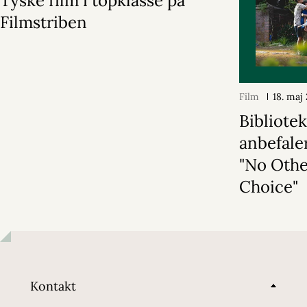
Tyske film i topklasse på
Filmstriben
Film
18. maj
Bibliote
anbefale
"No Oth
Choice"
Kontakt