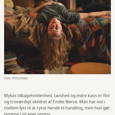
Foto: Filmstriben
Mylias tilbageholdenhed, tavshed og indre kaos er flot
og troværdigt skildret af Emilie Bierre. Man har ind i
mellem lyst til at ryste hende til handling, men hun gør
tingene i sit eget tempo.