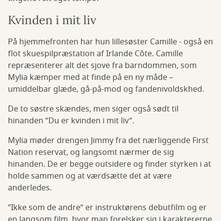
Kvinden i mit liv
På hjemmefronten har hun lillesøster Camille - også en
flot skuespilpræstation af Irlande Côte. Camille
repræsenterer alt det sjove fra barndommen, som
Mylia kæmper med at finde på en ny måde –
umiddelbar glæde, gå-på-mod og fandenivoldskhed.
De to søstre skændes, men siger også sødt til
hinanden ”Du er kvinden i mit liv”.
Mylia møder drengen Jimmy fra det nærliggende First
Nation reservat, og langsomt nærmer de sig
hinanden. De er begge outsidere og finder styrken i at
holde sammen og at værdsætte det at være
anderledes.
”Ikke som de andre” er instruktørens debutfilm og er
en langsom film, hvor man forelsker sig i karaktererne