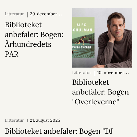
Litteratur
29. december
2025
Biblioteket
anbefaler: Bogen:
Århundredets
PAR
Litteratur
10. november
2025
Biblioteket
anbefaler: Bogen
"Overleverne"
Litteratur
21. august 2025
Biblioteket anbefaler: Bogen "DJ